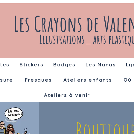
Les Crayons de Vale
Illustrations_ arts plastiq
tes
Stickers
Badges
Les Nanas
Ly
sure
Fresques
Ateliers enfants
Où 
Ateliers à venir
Boutique