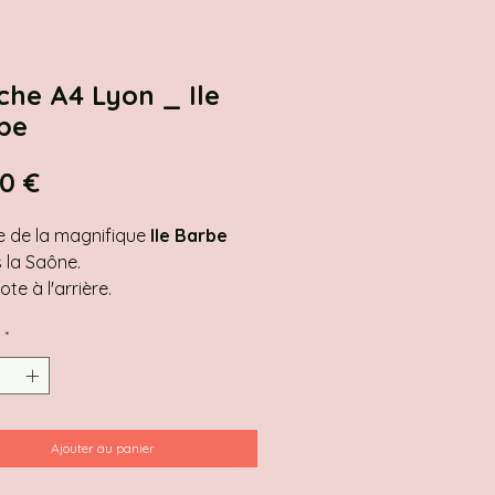
che A4 Lyon _ Ile
be
Prix
00 €
e de la magnifique
Ile Barbe
 la Saône.
te à l'arrière.
*
 également en format carte.
ression à partir d'un dessin
inal
rimé en France
Ajouter au panier
ier rive bright white 250g