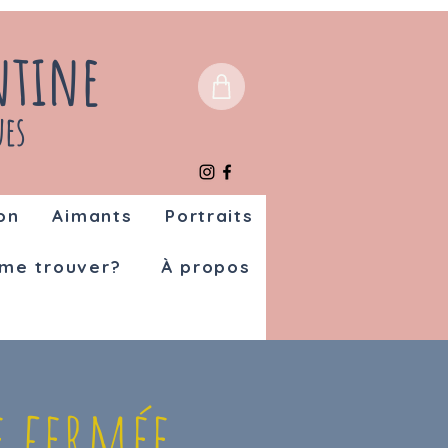
ntine
ues
on
Aimants
Portraits
me trouver?
À propos
 fermée