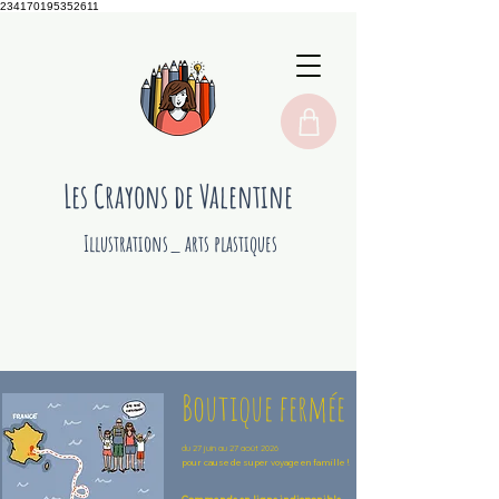
234170195352611
Les Crayons de Valentine
Illustrations_ arts plastiques
Boutique fermée
du 27 juin au 27 août 2026
pour cause de super voyage en famille !