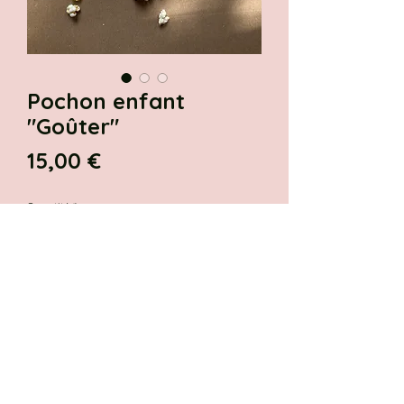
Pochon enfant
"Goûter"
Prix
15,00 €
Quantité
*
Ajouter au panier
Pochon goûter illustré par Les
Crayons de Valentine...