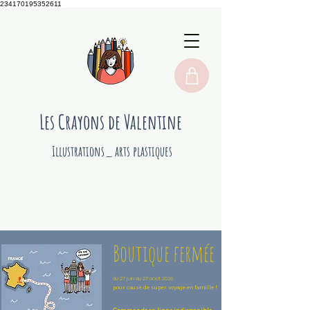
234170195352611
Les Crayons de Valentine
Illustrations_ arts plastiques
Boutique fermée
du 27 juin au 27 août 2026
pour cause de super voyage en famille !