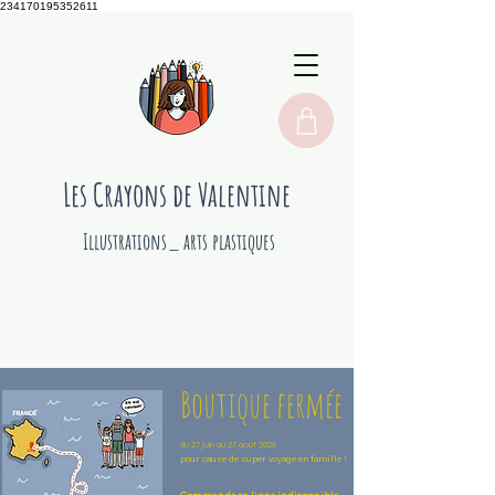
234170195352611
Les Crayons de Valentine
Illustrations_ arts plastiques
Boutique fermée
du 27 juin au 27 août 2026
pour cause de super voyage en famille !