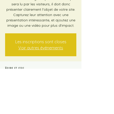
sera lu par les visiteurs, il doit donc
présenter clairement l'objet de votre site.
Capturez leur attention avec une
présentation intéressante, et ajoutez une
image ou une vidéo pour plus d'impact.
Les inscriptions sont closes
Voir autres événements
Heure et lieu
24 nov. 2019, 19:00
El Mourouj 1, El Mourouj, Tunisie
Partager cet événement