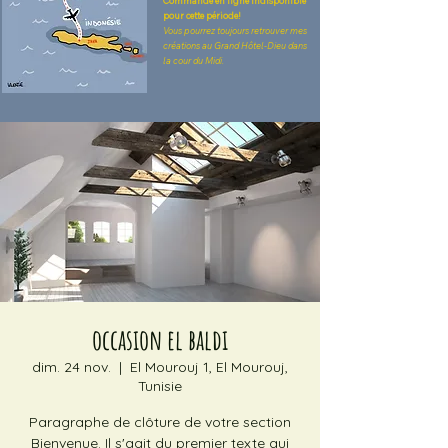
Commande en ligne indisponible
pour cette période!
Vous pourrez toujours retrouver mes
créations au Grand Hôtel-Dieu dans
la cour du Midi.
occasion el baldi
dim. 24 nov.
  |  
El Mourouj 1, El Mourouj,
Tunisie
Paragraphe de clôture de votre section
Bienvenue. Il s'agit du premier texte qui