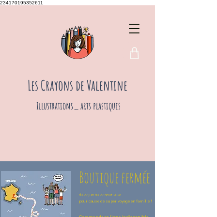
234170195352611
Les Crayons de Valentine
Illustrations_ arts plastiques
Boutique fermée
du 27 juin au 27 août 2026
pour cause de super voyage en famille !