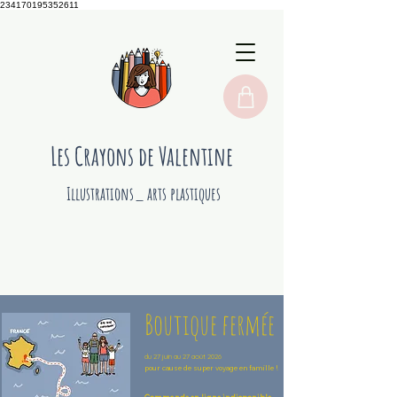
234170195352611
Les Crayons de Valentine
Illustrations_ arts plastiques
Boutique fermée
du 27 juin au 27 août 2026
pour cause de super voyage en famille !