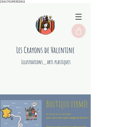
234170195352611
Les Crayons de Valentine
Illustrations_ arts plastiques
Boutique fermée
du 27 juin au 27 août 2026
pour cause de super voyage en famille !