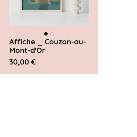
Affiche _ Couzon-au-
Mont-d'Or
Prix
30,00 €
Quantité
*
Ajouter au panier
Affiche 30x40 illustrée.
Vue depuis les bords de Saône