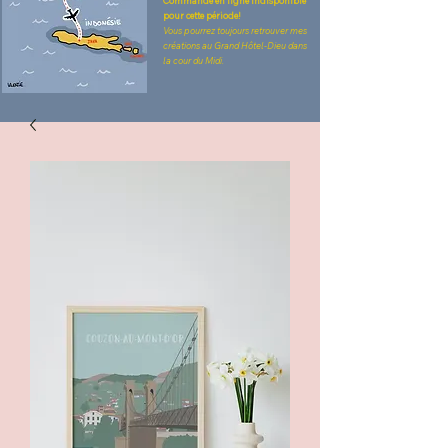
Commande en ligne indisponible
pour cette période!
Vous pourrez toujours retrouver mes
créations au Grand Hôtel-Dieu dans
la cour du Midi.