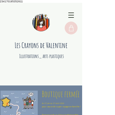
234170195352611
Les Crayons de Valentine
Illustrations_ arts plastiques
Boutique fermée
du 27 juin au 27 août 2026
pour cause de super voyage en famille !