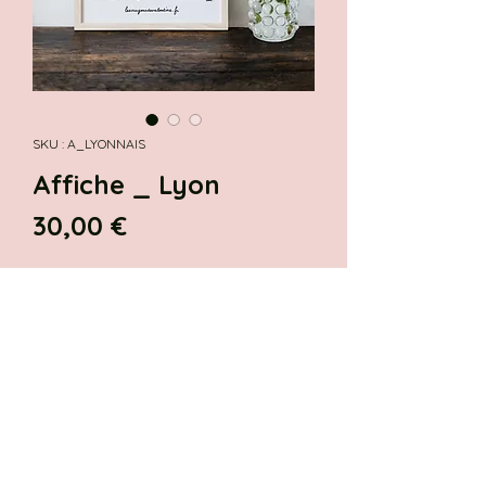
SKU : A_LYONNAIS
Affiche _ Lyon
Prix
30,00 €
Quantité
*
Ajouter au panier
Affiche représentant les bâtiments
phares de Lyon, la magnifique!