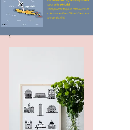
Commande en ligne indisponible
pour cette période!
Vous pourrez toujours retrouver mes
créations au Grand Hôtel-Dieu dans
la cour du Midi.