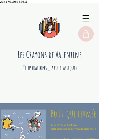
234170195352611
Les Crayons de Valentine
Illustrations_ arts plastiques
Boutique fermée
du 27 juin au 27 août 2026
pour cause de super voyage en famille !