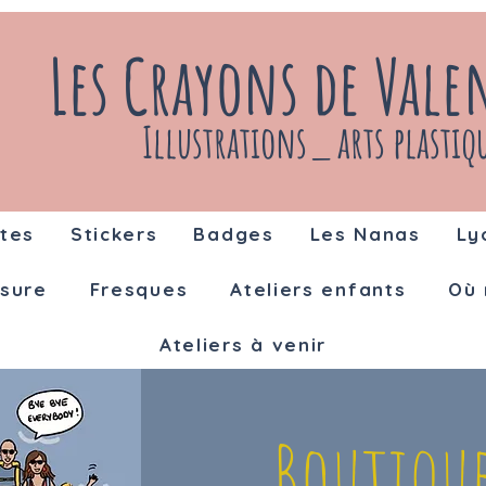
Les Crayons de Vale
Illustrations_ arts plastiq
tes
Stickers
Badges
Les Nanas
Ly
sure
Fresques
Ateliers enfants
Où 
Ateliers à venir
Boutique