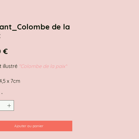
ant_Colombe de la
x
Prix
0 €
 illustré
"Colombe de la paix"
: 4,5 x 7cm
*
Ajouter au panier