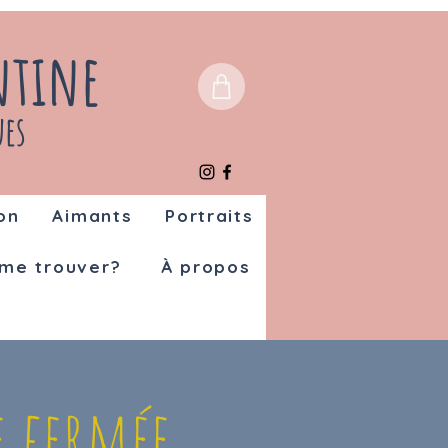
ntine
ues
on
Aimants
Portraits
me trouver?
À propos
 fermée