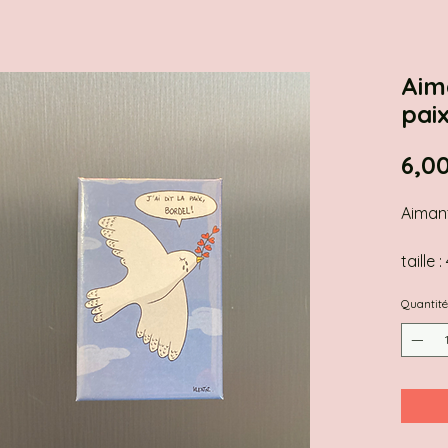
Aim
pai
6,0
Aimant
taille 
Quantité