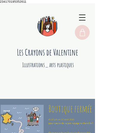
234170195352611
Les Crayons de Valentine
Illustrations_ arts plastiques
Boutique fermée
du 27 juin au 27 août 2026
pour cause de super voyage en famille !