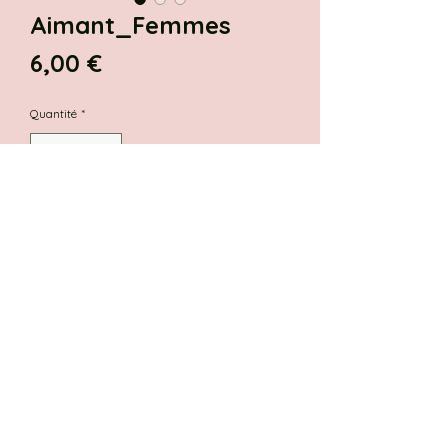
Aimant_Femmes
Prix
6,00 €
Quantité
*
Ajouter au panier
Aimant illustré
"Femmes en mode
girl power"
taille : 4,5 x 7cm
Colis préparé avec amour.
Paiement sécurisé.
Livraison rapide en France.
Chaque produit est emballé avec
Paiement sécurisé par CB pour
Gratuite à partir de 40 euros.
soin et un paquet cadeau peut
une expérience d'achat en toute
être réalisé en option.
confiance.
Click and C
ollect
Lyon 2.