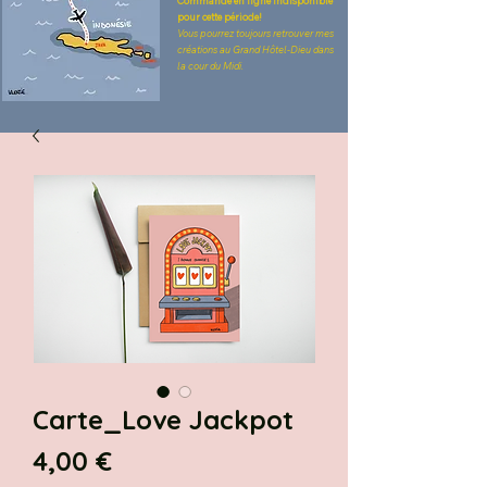
Commande en ligne indisponible
pour cette période!
Vous pourrez toujours retrouver mes
créations au Grand Hôtel-Dieu dans
la cour du Midi.
Carte_Love Jackpot
Prix
4,00 €