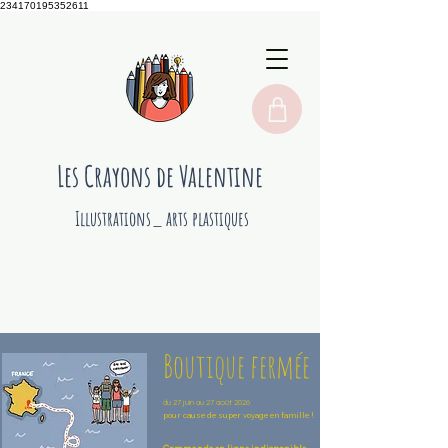
234170195352611
Les Crayons de Valentine
Illustrations_ arts plastiques
Boutique fermée
du 27 juin au 27 août 2026
pour cause de super voyage en famille !