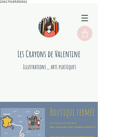
234170195352611
Les Crayons de Valentine
Illustrations_ arts plastiques
Boutique fermée
du 27 juin au 27 août 2026
pour cause de super voyage en famille !