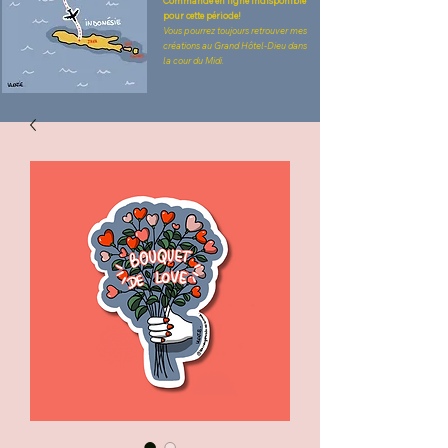
Commande en ligne indisponible
pour cette période!
Vous pourrez toujours retrouver mes
créations au Grand Hôtel-Dieu dans
la cour du Midi.