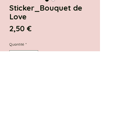
Sticker_Bouquet de
Love
Prix
2,50 €
Quantité
*
Ajouter au panier
Sticker "Bouquet de Love" parce
que le love c'est tout ce qui
compte!
Taille : 5 cm de hauteur
Colis préparé avec amour.
Paiement sécurisé.
Livraison rapide en France.
Chaque produit est emballé avec
Paiement sécurisé par CB pour
Gratuite à partir de 40 euros.