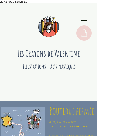
234170195352611
Les Crayons de Valentine
Illustrations_ arts plastiques
Boutique fermée
du 27 juin au 27 août 2026
pour cause de super voyage en famille !